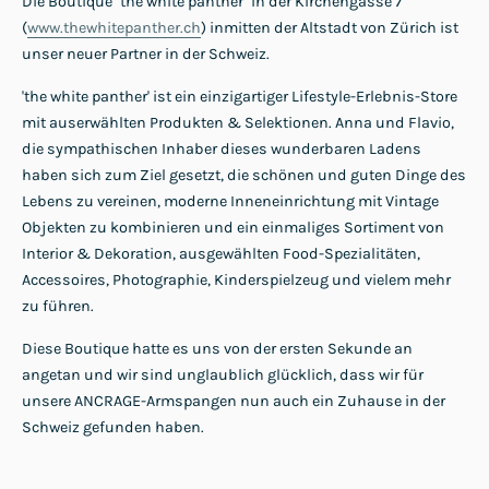
Die Boutique "the white panther" in der Kirchengasse 7
(
www.thewhitepanther.ch
) inmitten der Altstadt von Zürich ist
unser neuer Partner in der Schweiz.
'the white panther' ist ein einzigartiger Lifestyle-Erlebnis-Store
mit auserwählten Produkten & Selektionen. Anna und Flavio,
die sympathischen Inhaber dieses wunderbaren Ladens
haben sich zum Ziel gesetzt, die schönen und guten Dinge des
Lebens zu vereinen, moderne Inneneinrichtung mit Vintage
Objekten zu kombinieren und ein einmaliges Sortiment von
Interior & Dekoration, ausgewählten Food-Spezialitäten,
Accessoires, Photographie, Kinderspielzeug und vielem mehr
zu führen.
Diese Boutique hatte es uns von der ersten Sekunde an
angetan und wir sind unglaublich glücklich, dass wir für
unsere ANCRAGE-Armspangen nun auch ein Zuhause in der
Schweiz gefunden haben.