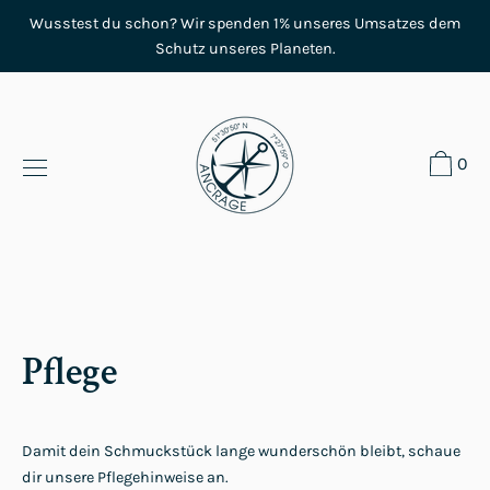
Direkt
Wusstest du schon? Wir spenden 1% unseres Umsatzes dem
zum
Schutz unseres Planeten.
Inhalt
0
Pflege
Damit dein Schmuckstück lange wunderschön bleibt, schaue
dir unsere Pflegehinweise an.