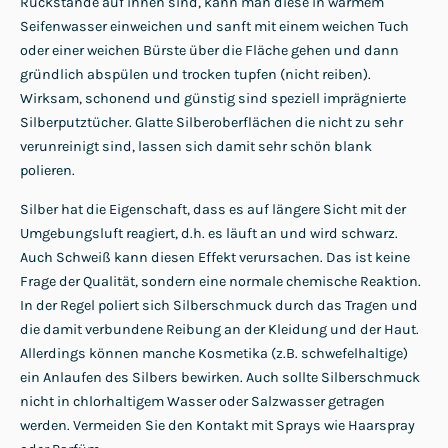
Rückstände auf ihnen sind, kann man diese in warmem
Seifenwasser einweichen und sanft mit einem weichen Tuch
oder einer weichen Bürste über die Fläche gehen und dann
gründlich abspülen und trocken tupfen (nicht reiben).
Wirksam, schonend und günstig sind speziell imprägnierte
Silberputztücher. Glatte Silberoberflächen die nicht zu sehr
verunreinigt sind, lassen sich damit sehr schön blank
polieren.
Silber hat die Eigenschaft, dass es auf längere Sicht mit der
Umgebungsluft reagiert, d.h. es läuft an und wird schwarz.
Auch Schweiß kann diesen Effekt verursachen. Das ist keine
Frage der Qualität, sondern eine normale chemische Reaktion.
In der Regel poliert sich Silberschmuck durch das Tragen und
die damit verbundene Reibung an der Kleidung und der Haut.
Allerdings können manche Kosmetika (z.B. schwefelhaltige)
ein Anlaufen des Silbers bewirken. Auch sollte Silberschmuck
nicht in chlorhaltigem Wasser oder Salzwasser getragen
werden. Vermeiden Sie den Kontakt mit Sprays wie Haarspray